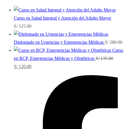
Curso en Salud Integral y Atención del Adulto Mayor
S/
125.00
Diplomado en Urgencias y Emergencias Médicas
S/
280.00
Curso
en RCP, Emergencias Médicas y Obstétricas
S/
135.00
El
El
S/
120.00
precio
precio
original
actual
era:
es:
S/ 135.00.
S/ 120.00.