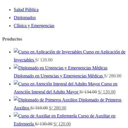
Salud Pública
Diplomados
Clínica y Emergencias
Productos
Curso en Aplicación de
Inyectables
S/
120.00
Diplomado en Urgencias y Emergencias Médicas
S/
280.00
Curso en
El
El
Atención Integral del Adulto Mayor
S/
134.00
S/
120.00
precio
precio
Diplomado de Primeros
El
El
original
actual
Auxilios
S/
310.00
S/
280.00
precio
precio
era:
es:
Curso de Auxiliar en
original
El
actual
El
S/ 134.00.
S/ 120
Enfermería
S/
130.00
S/
120.00