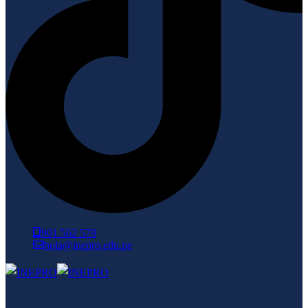
901 562 579
hola@inepro.edu.pe
Inicio